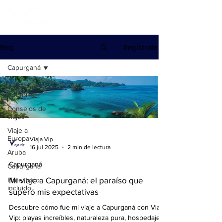
Regístrate
Blog
Capurganá
Todas las
entradas
Consejos de
viajes
Viaje a
Europa
Viaja Vip
16 jul 2025
2 min de lectura
Aruba
Capurganá
Capurganá
Mi viaje a Capurganá: el paraíso que
Hotel todo
incluido
superó mis expectativas
Descubre cómo fue mi viaje a Capurganá con Viaja
Vip: playas increíbles, naturaleza pura, hospedaje