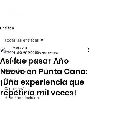
Entrada
Todas las entradas
Viaja Vip
Todas las entradas
16 abr 2025
2 min de lectura
Así fue pasar Año
Consejos de viajes
Nuevo en Punta Cana:
Viaje a Europa
¡Una experiencia que
Aruba
Capurganá
repetiría mil veces!
Hotel todo incluido