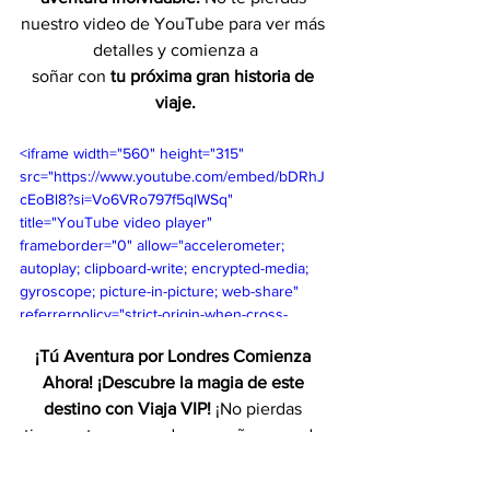
nuestro video de YouTube para ver más 
detalles y comienza a
soñar con 
tu próxima gran historia de 
viaje.
<iframe width="560" height="315" 
src="https://www.youtube.com/embed/bDRhJ
cEoBl8?si=Vo6VRo797f5qlWSq" 
title="YouTube video player" 
frameborder="0" allow="accelerometer; 
autoplay; clipboard-write; encrypted-media; 
gyroscope; picture-in-picture; web-share" 
referrerpolicy="strict-origin-when-cross-
origin" allowfullscreen></iframe>
¡Tú Aventura por Londres Comienza 
Ahora! ¡Descubre la magia de este 
destino con Viaja VIP!
 ¡No pierdas 
tiempo, tu escape de ensueño aguarda 
por ti! Tiquetes, traslados y lujo 
ilimitado a tu alcance.
Haz 
clic aquí
para 