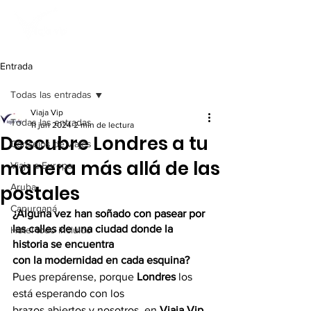
Entrada
Todas las entradas
Viaja Vip
Todas las entradas
11 jun 2024
2 min de lectura
Descubre Londres a tu
Consejos de viajes
manera más allá de las
Viaje a Europa
postales
Aruba
Capurganá
¿Alguna vez han soñado con pasear por 
las calles de una ciudad donde la 
Hotel todo incluido
historia se encuentra
con la modernidad en cada esquina?
Pues prepárense, porque 
Londres
 los 
está esperando con los
brazos abiertos y nosotros, en 
Viaja Vip
, 