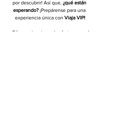
por descubrir! Así que, 
¿qué están 
esperando? 
¡Prepárense para una 
experiencia única con 
Viaja VIP!
¡Tú experiencia en Japón te espera!
 ¡Somos expertos planeando vacaciones 
a destinos como este!
Escríbenos a WhatsApp
Ver todo
Entradas recientes