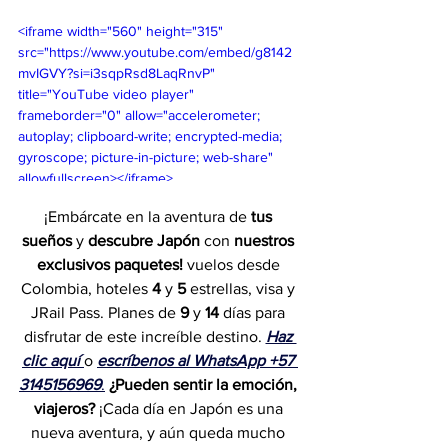
<iframe width="560" height="315" 
src="https://www.youtube.com/embed/g8142
mvIGVY?si=i3sqpRsd8LaqRnvP" 
title="YouTube video player" 
frameborder="0" allow="accelerometer; 
autoplay; clipboard-write; encrypted-media; 
gyroscope; picture-in-picture; web-share" 
allowfullscreen></iframe>
¡Embárcate en la aventura de 
tus 
sueños
 y 
descubre Japón
 con 
nuestros 
exclusivos paquetes!
 vuelos desde 
Colombia, hoteles 
4
 y 
5
 estrellas, visa y 
JRail Pass. Planes de 
9 
y 
14
 días para 
disfrutar de este increíble destino. 
Haz 
clic aquí
o 
escríbenos al WhatsApp +57 
3145156969
.
¿Pueden sentir la emoción, 
viajeros?
 ¡Cada día en Japón es una 
nueva aventura, y aún queda mucho 