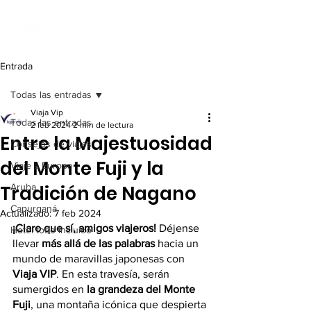
Entrada
Todas las entradas
Viaja Vip
Todas las entradas
2 feb 2024
2 min de lectura
Entre la Majestuosidad
Consejos de viajes
del Monte Fuji y la
Viaje a Europa
Tradición de Nagano
Aruba
Capurganá
Actualizado:
7 feb 2024
¡Claro que sí, amigos viajeros!
 Déjense 
Hotel todo incluido
llevar 
más allá de las palabras
 hacia un 
mundo de maravillas japonesas con 
Viaja VIP
. En esta travesía, serán 
sumergidos en 
la grandeza del Monte 
Fuji
, una montaña icónica que despierta 