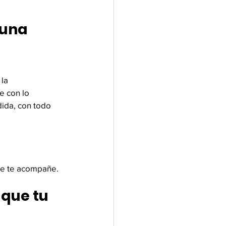
 una 
la 
 con lo 
ida, con todo 
que te acompañe.
que tu 