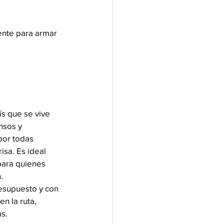
ente para armar 
s que se vive 
nsos y 
 por todas 
risa. Es ideal 
para quienes 
.
esupuesto y con 
en la ruta, 
s.