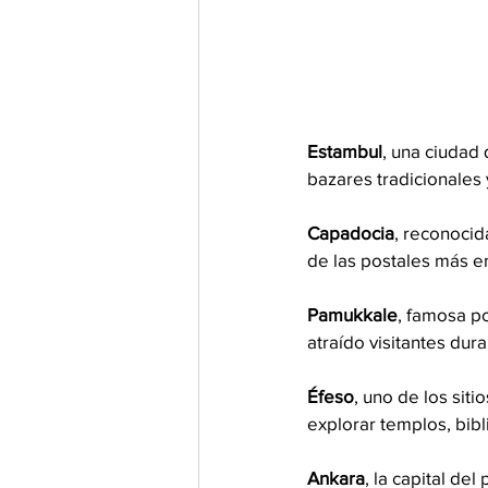
Estambul
, una ciudad
bazares tradicionales
Capadocia
, reconocid
de las postales más e
Pamukkale
, famosa p
atraído visitantes dura
Éfeso
, uno de los sit
explorar templos, bibl
Ankara
, la capital de