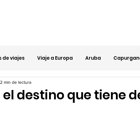
Nueva página
Promociones
Nosotros
 de viajes
Viaje a Europa
Aruba
Capurgan
2 min de lectura
 el destino que tiene d