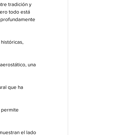
re tradición y 
ero todo está 
y profundamente 
istóricas, 
aerostático, una 
ral que ha 
 permite 
 muestran el lado 