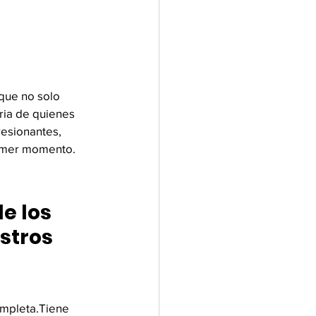
que no solo 
ria de quienes 
resionantes, 
rimer momento.
e los 
stros 
ompleta.Tiene 