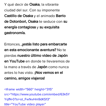
Y qué decir de 
Osaka
, la vibrante 
ciudad del sur. Con su imponente 
Castillo de Osaka
 y el animado 
Barrio 
de Dotonbori, Osaka
 te seduce con 
su 
energía contagiosa
 y 
su exquisita 
gastronomía.
Entonces, 
¿estás listo para embarcarte 
en esta emocionante aventura?
 No te 
pierdas
 nuestro último video de Japón 
en YouTube
 en donde te llevaremos de 
la mano a través de 
Japón
 como nunca 
antes lo has visto. 
¡Nos vemos en el 
camino, amigos viajeros!
<iframe width="560" height="315" 
src="https://www.youtube.com/embed/63k5Y
YqfN-0?si=oI_Fw1kvHm9dKS13" 
title="YouTube video player" 