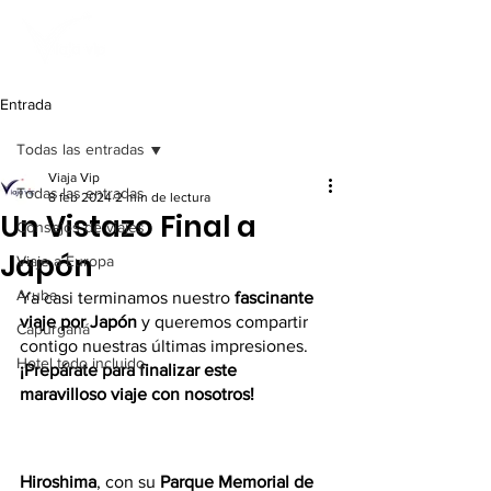
Entrada
Todas las entradas
Viaja Vip
Todas las entradas
8 feb 2024
2 min de lectura
Un Vistazo Final a
Consejos de viajes
Japón
Viaje a Europa
Aruba
Ya casi terminamos nuestro
 fascinante 
viaje por Japón 
y queremos compartir 
Capurganá
contigo nuestras últimas impresiones.
Hotel todo incluido
¡Prepárate para finalizar este 
maravilloso viaje con nosotros!
Hiroshima
, con su 
Parque Memorial de 