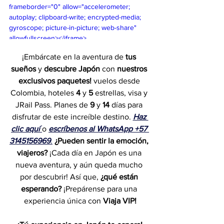
frameborder="0" allow="accelerometer; 
autoplay; clipboard-write; encrypted-media; 
gyroscope; picture-in-picture; web-share" 
allowfullscreen></iframe>
¡Embárcate en la aventura de 
tus 
sueños
 y 
descubre Japón
 con 
nuestros 
exclusivos paquetes!
 vuelos desde 
Colombia, hoteles 
4
 y 
5
 estrellas, visa y 
JRail Pass. Planes de 
9 
y 
14
 días para 
disfrutar de este increíble destino. 
Haz 
clic aquí
o 
escríbenos al WhatsApp +57 
3145156969
.
¿Pueden sentir la emoción, 
viajeros?
 ¡Cada día en Japón es una 
nueva aventura, y aún queda mucho 
por descubrir! Así que, 
¿qué están 
esperando? 
¡Prepárense para una 
experiencia única con 
Viaja VIP!