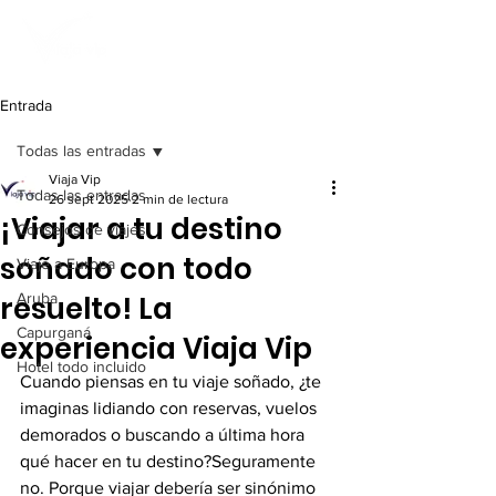
Entrada
Todas las entradas
Viaja Vip
Todas las entradas
26 sept 2025
2 min de lectura
¡Viajar a tu destino
Consejos de viajes
soñado con todo
Viaje a Europa
resuelto! La
Aruba
Capurganá
experiencia Viaja Vip
Hotel todo incluido
Cuando piensas en tu viaje soñado, ¿te 
imaginas lidiando con reservas, vuelos 
demorados o buscando a última hora 
qué hacer en tu destino?Seguramente 
no. Porque viajar debería ser sinónimo 