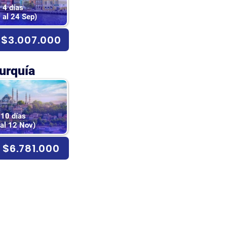
4 días
 al 24 Sep)
$3.007.000
urquía
10 días
 al 12 Nov)
$6.781.000