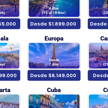
4 días
Feb)
(15 al 18 Nov)
(25
55.000
Desde $1.899.000
Desde 
ala
Europa
Ca
Desde
Sep)
7 días
(21
99.000
Desde $6.149.000
Desde
arta
Cuba
C