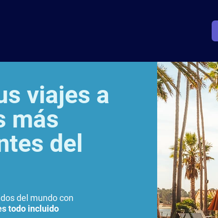
us viajes a
os más
ntes del
cidos del mundo con
s t
odo incluido