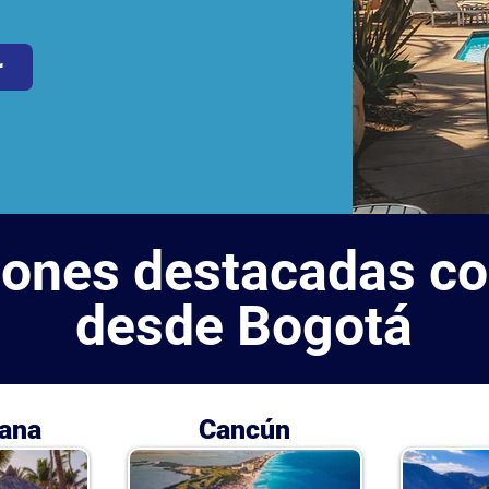
r
ones destacadas co
desde Bogotá
ana
Cancún