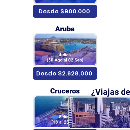
Desde $900.000
Aruba
4 días
(30 Ago al 02 Sep)
Desde $2.628.000
Cruceros
¿Viajas d
8 días
(18 al 25 Oct)