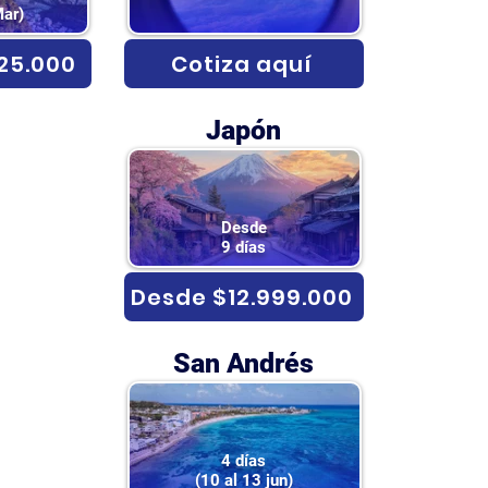
Mar)
25.000
Cotiza aquí
Japón
Desde
9 días
Desde $12.999.000
San Andrés
4 días
(10 al 13 jun)