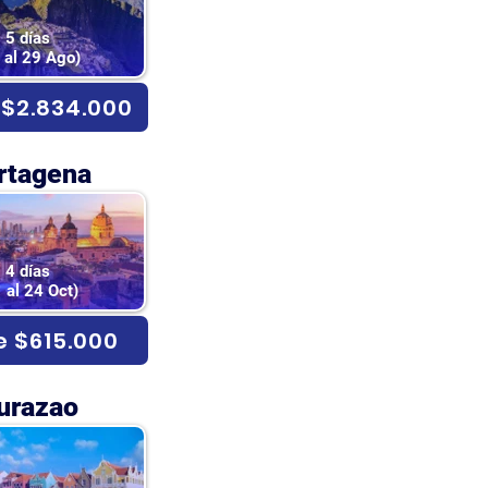
5 días
 al 29 Ago)
$2.834.000
rtagena
4 días
 al 24 Oct)
 $615.000
urazao