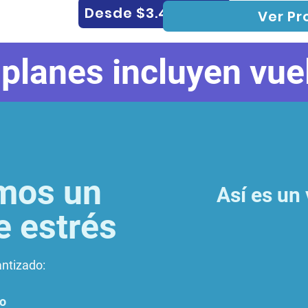
Desde $3.448.000
Ver P
planes incluyen vuel
mos un
Así es un 
de estrés
antizado:
lo