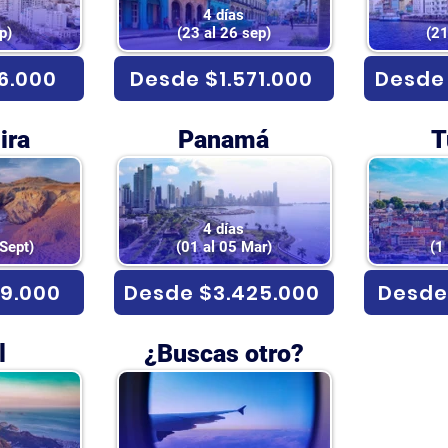
4 días
p)
(23 al 26 sep)
(21
6.000
Desde $1.571.000
Desde 
ira
Panamá
T
4 días
 Sept)
(01 al 05 Mar)
(1
9.000
Desde $3.425.000
Desde 
l
¿Buscas otro?