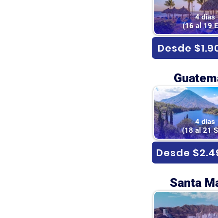
4 días
(16 al 19 
Desde $1.9
Guatema
4 días
(18 al 21 
Desde $2.4
Santa Ma