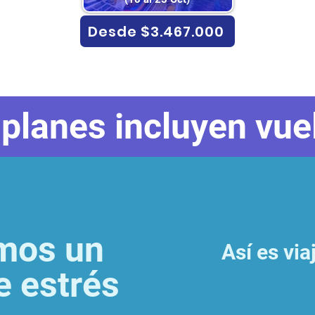
Desde $3.467.000
planes incluyen vuel
mos un
Así es via
de estrés