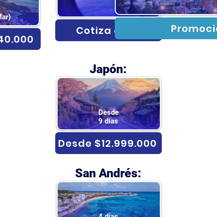
Mar)
Promoci
Cotiza aquí
40.000
Japón:
Desde
9 días
Desde $12.999.000
San Andrés:
4 días