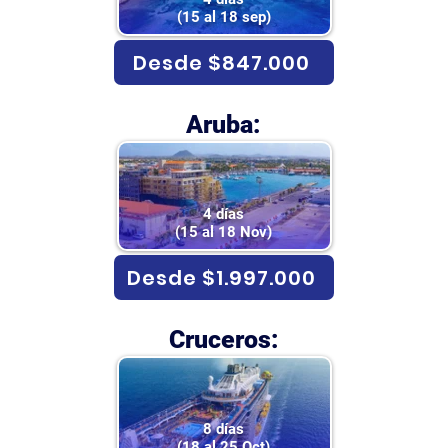
(15 al 18 sep)
Desde $847.000
Aruba:
4 días
(15 al 18 Nov)
Desde $1.997.000
Cruceros:
8 días
(18 al 25 Oct)