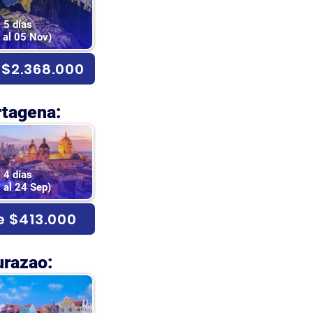
5 días
 al 05 Nov)
$2.368.000
rtagena:
4 días
 al 24 Sep)
 $413.000
urazao: