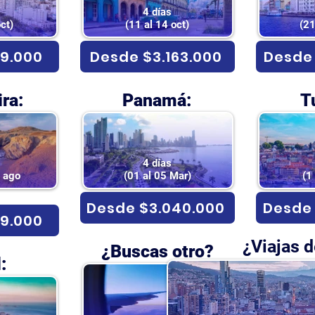
4 días
ct)
(11 al 14 oct)
(21
9.000
Desde $3.163.000
Desde 
ira:
Panamá:
T
4 días
e ago
(01 al 05 Mar)
(1
Desde $3.040.000
Desde 
9.000
¿Viajas 
¿Buscas otro?
: