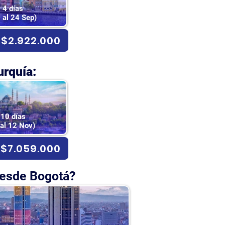
4 días
 al 24 Sep)
$2.922.000
urquía:
10 días
 al 12 Nov)
$7.059.000
desde Bogotá?