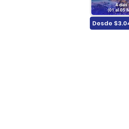
4 días
(01 al 05 
Desde $3.0