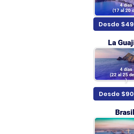
4 días
(17 al 20 o
Desde $49
La Guaj
4 días
(22 al 25 d
)
Desde $90
Brasil