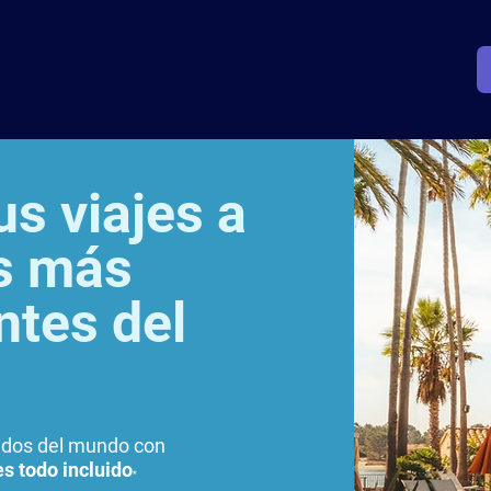
us viajes a
os más
ntes del
cidos del mundo con
s t
odo incluido
*