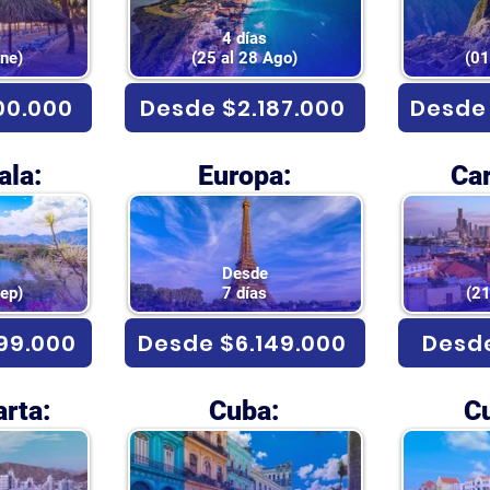
4 días
Ene)
(25 al 28 Ago)
(01
00.000
Desde $2.187.000
Desde 
la:
Europa:
Ca
Desde
Sep)
7 días
(21
99.000
Desde $6.149.000
Desde
rta:
Cuba:
C