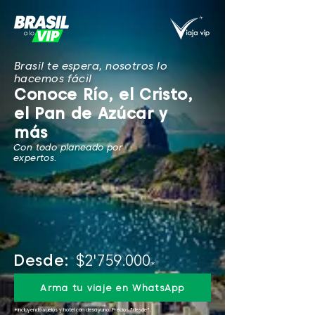
Brasil te espera, nosotros lo
hacemos fácil
Conoce Río, el Cristo,
el Pan de Azúcar y
más
Con todo planeado por
expertos.
Desde:
$2'759.000
*
Arma tu viaje en WhatsApp
*incluyendo vuelos y hotel con desayuno. Precios "desde".