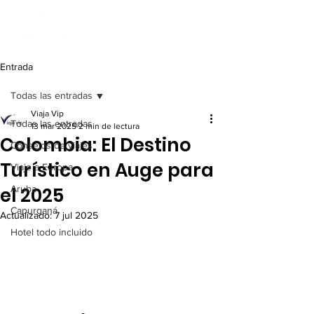
Entrada
Todas las entradas
Viaja Vip
Todas las entradas
13 mar 2025
2 min de lectura
Colombia: El Destino
Consejos de viajes
Turístico en Auge para
Viaje a Europa
el 2025
Aruba
Capurganá
Actualizado:
7 jul 2025
Hotel todo incluido