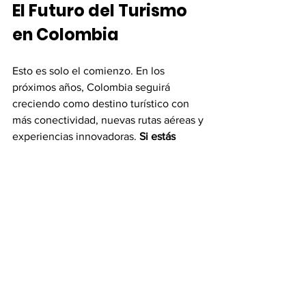
El Futuro del Turismo 
en Colombia
Esto es solo el comienzo. En los 
próximos años, Colombia seguirá 
creciendo como destino turístico con 
más conectividad, nuevas rutas aéreas y 
experiencias innovadoras. 
Si estás 
planeando tu próxima aventura, 
Colombia te espera con los brazos 
abiertos.
Descubre Colombia 
con Viaja Vip
En Viaja Vip queremos que viajes por 
Colombia sin preocupaciones.
 Te 