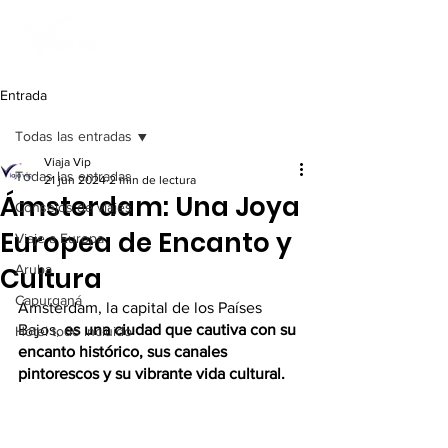
Entrada
Todas las entradas
Viaja Vip
Todas las entradas
21 jun 2024
2 min de lectura
Ámsterdam: Una Joya
Consejos de viajes
Europea de Encanto y
Viaje a Europa
Cultura
Aruba
Capurganá
Ámsterdam, la capital de los Países 
Bajos, 
es una ciudad que cautiva con su 
Hotel todo incluido
encanto histórico, sus canales 
pintorescos y su vibrante vida cultural.