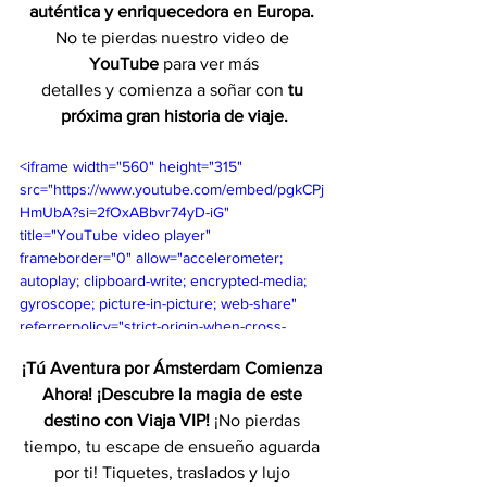
auténtica y enriquecedora en Europa.
No te pierdas nuestro video de 
YouTube
 para ver más
detalles y comienza a soñar con 
tu 
próxima gran historia de viaje.
<iframe width="560" height="315" 
src="https://www.youtube.com/embed/pgkCPj
HmUbA?si=2fOxABbvr74yD-iG" 
title="YouTube video player" 
frameborder="0" allow="accelerometer; 
autoplay; clipboard-write; encrypted-media; 
gyroscope; picture-in-picture; web-share" 
referrerpolicy="strict-origin-when-cross-
origin" allowfullscreen></iframe>
¡Tú Aventura por Ámsterdam Comienza 
Ahora! ¡Descubre la magia de este 
destino con Viaja VIP!
 ¡No pierdas 
tiempo, tu escape de ensueño aguarda 
por ti! Tiquetes, traslados y lujo 