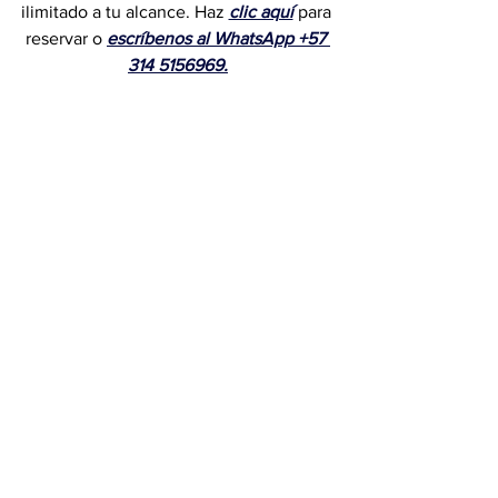
ilimitado a tu alcance.
Haz 
clic aquí
para 
reservar o
escríbenos al WhatsApp +57 
314 5156969.
¡Somos expertos planeando vacaciones 
a destinos como este!
Escríbenos a WhatsApp
Ver todo
Entradas recientes