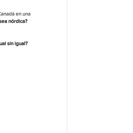
Canadá en una 
isea nórdica?
al sin igual?