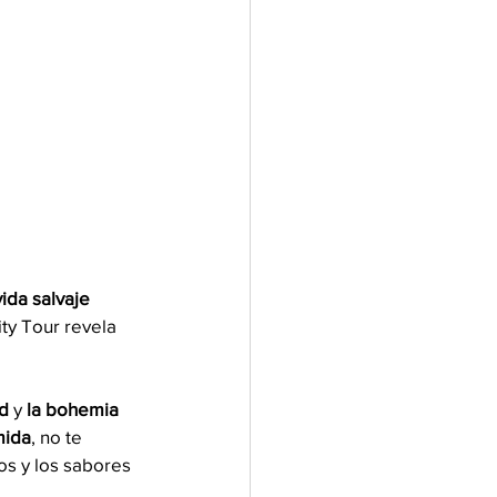
vida salvaje 
City Tour revela
ad
 y 
la bohemia
mida
, no te 
os y los sabores 