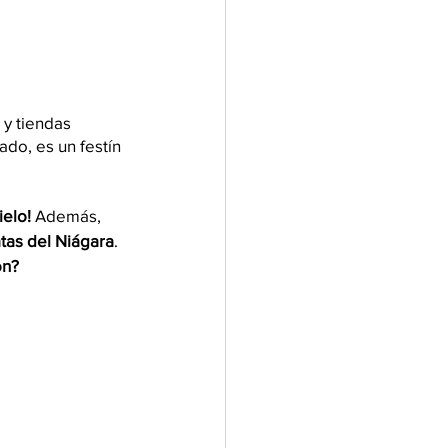
 y tiendas 
lado, es un festín 
ielo!
 Además, 
atas del Niágara
. 
on?