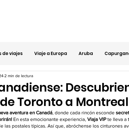
Nueva página
Promociones
Nosotros
 de viajes
Viaje a Europa
Aruba
Capurgan
24
2 min de lectura
anadiense: Descubrien
 de Toronto a Montreal
ueva aventura en Canadá
, donde cada rincón esconde 
secret
rirán!
 En esta emocionante experiencia, 
Viaja VIP
 te lleva a
de las postales típicas. Así que, abróchense los cinturones a