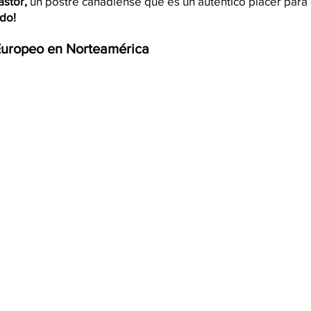
astor, 
un postre canadiense que es un auténtico placer para 
do!
Europeo en Norteamérica