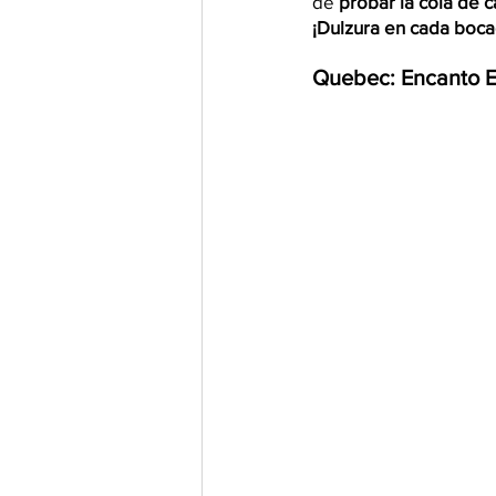
de
 probar la cola de c
¡Dulzura en cada boca
Quebec: Encanto 