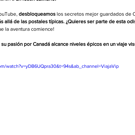
YouTube,
 desbloqueamos
 los secretos mejor guardados de 
s allá de las postales típicas. ¿Quieres ser parte de esta od
ue la aventura comience!
u pasión por Canadá alcance niveles épicos en un viaje visu
com/watch?v=yDB6UQpra30&t=94s&ab_channel=ViajaVip