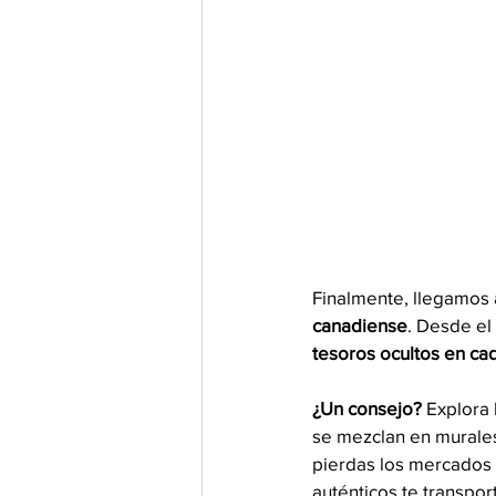
Finalmente, llegamos a
canadiense
. Desde el
tesoros ocultos en cad
¿Un consejo? 
Explora 
se mezclan en murales 
pierdas los mercados 
auténticos te transpor