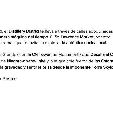
o
, el 
Distillery District
 te lleva a través de calles adoquinadas
adera máquina del tiempo.
 El 
St. Lawrence Market
, por otro 
 aromas que te invitan a explorar
 la auténtica cocina local. 
la Grandeza en 
la CN Tower
, un Monumento que 
Desafía al C
 de 
Niagara-on-the-Lake
 y la inigualable fuerza de
 las Catar
la gravedad y sentir la brisa desde la imponente Torre Skyl
y Postre