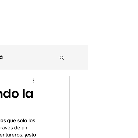
Contacto
Blog
á
do la
os que solo los 
 través de un 
ventureros.
 ¡esto 