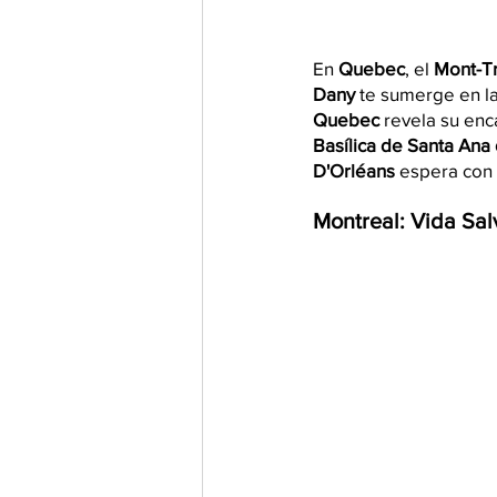
En
 Quebec
, el
 Mont-T
Dany
 te sumerge en l
Quebec
 revela su en
Basílica de Santa Ana
D'Orléans
 espera con
Montreal: Vida Sal