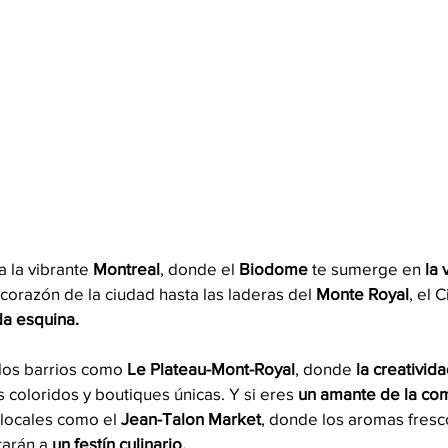
 la vibrante 
Montreal
, donde el 
Biodome 
te sumerge en 
la 
 corazón de la ciudad hasta las laderas del 
Monte Royal
, el 
a esquina. 
los barrios como 
Le Plateau-Mont-Royal
, donde 
la creativid
coloridos y boutiques únicas. Y si eres
 un amante de la co
locales como el 
Jean-Talon Market
, donde los aromas fresc
tarán a 
un festín culinario.