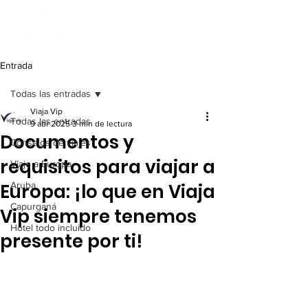
Entrada
Todas las entradas
Viaja Vip
Todas las entradas
9 abr 2025
3 min de lectura
Documentos y
Consejos de viajes
requisitos para viajar a
Viaje a Europa
Europa: ¡lo que en Viaja
Aruba
Capurganá
Vip siempre tenemos
Hotel todo incluido
presente por ti!