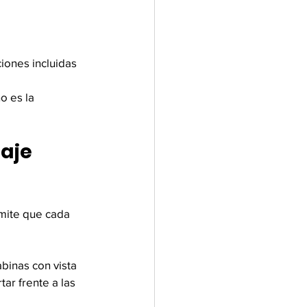
iones incluidas 
o es la 
iaje
mite que cada 
binas con vista 
ar frente a las 