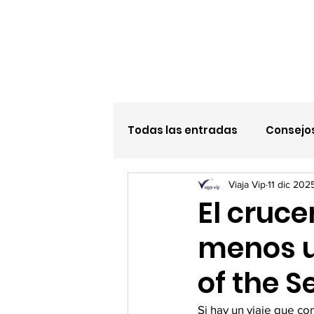
Todas las entradas
Consejos
Viaja Vip
11 dic 202
Hotel todo incluido
El cruce
menos u
of the S
Si hay un viaje que c