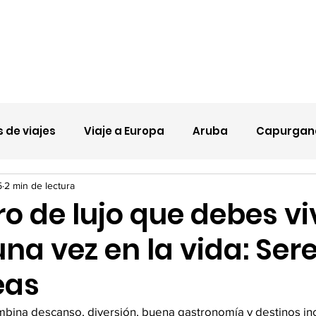
Nueva página
Promociones
Nosotros
 de viajes
Viaje a Europa
Aruba
Capurgan
5
2 min de lectura
ro de lujo que debes viv
na vez en la vida: Se
eas
ombina descanso, diversión, buena gastronomía y destinos inc