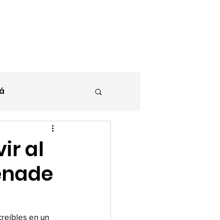
Contacto
Blog
á
ir al
renade
reíbles en un 