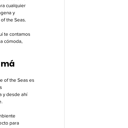
ara cualquier 
agena y 
of the Seas.
uí te contamos 
ma cómoda, 
namá
e of the Seas es 
s 
 y desde ahí 
e.
mbiente 
ecto para 