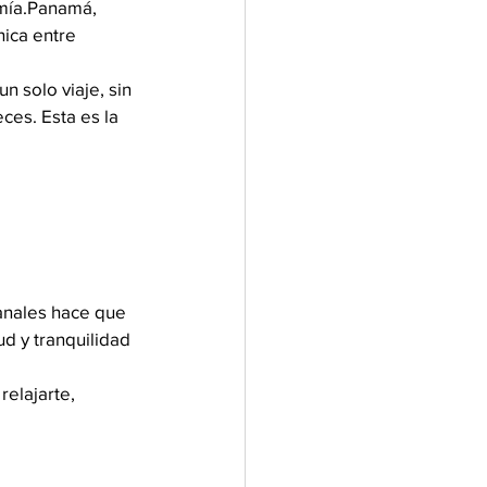
omía.Panamá, 
ica entre 
 solo viaje, sin 
es. Esta es la 
 
anales hace que 
d y tranquilidad 
elajarte, 