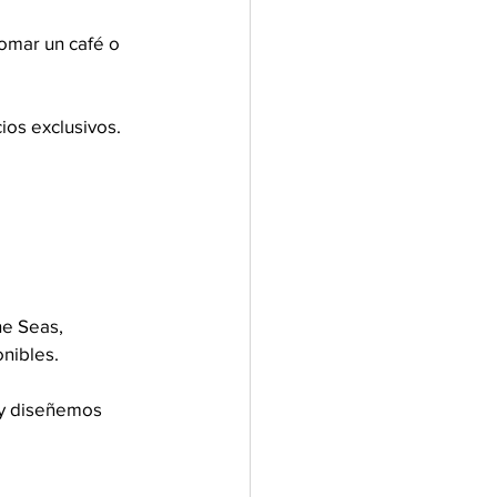
omar un café o 
ios exclusivos.
he Seas, 
nibles.
 y diseñemos 