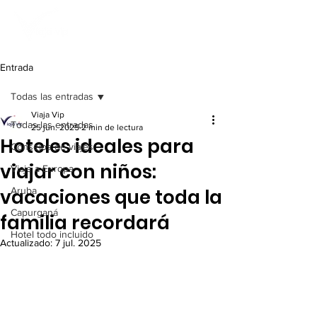
Entrada
Todas las entradas
Viaja Vip
Todas las entradas
25 jun. 2025
2 min de lectura
Hoteles ideales para
Consejos de viajes
viajar con niños:
Viaje a Europa
vacaciones que toda la
Aruba
Capurganá
familia recordará
Hotel todo incluido
Actualizado:
7 jul. 2025