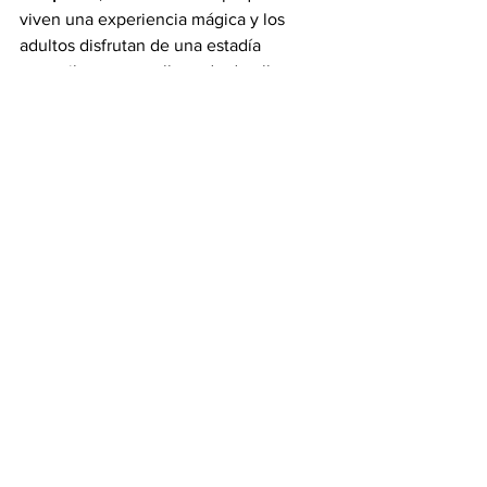
viven una experiencia mágica y los 
adultos disfrutan de una estadía 
tranquila, segura y llena de detalles.
En Viaja Vip pensamos 
en toda la familia
Sabemos que al viajar con niños, cada 
detalle cuenta. 
Por eso, en 
Viaja Vip
 te 
asesoramos de forma personalizada 
para encontrar los 
mejores hoteles 
familiares
, esos donde tus hijos se 
divierten sin parar y tú puedes relajarte 
sabiendo que están felices y bien 
cuidados.
Porque unas vacaciones inolvidables no 
solo se tratan del destino… sino de los 
momentos compartidos en familia.