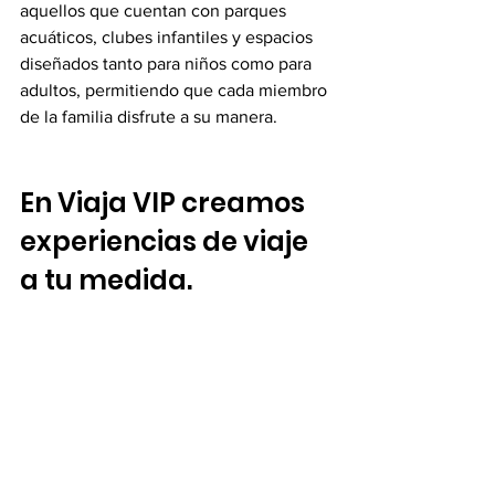
aquellos que cuentan con parques 
acuáticos, clubes infantiles y espacios 
diseñados tanto para niños como para 
adultos, permitiendo que cada miembro 
de la familia disfrute a su manera.
En Viaja VIP creamos 
experiencias de viaje 
a tu medida.
Como 
agencia de viajes especializada 
en experiencias a la medida, 
escuchamos
 qué quieres vivir en ese 
momento: descanso, descubrimiento, 
desconexión o celebración. No 
partimos de un destino fijo ni de un 