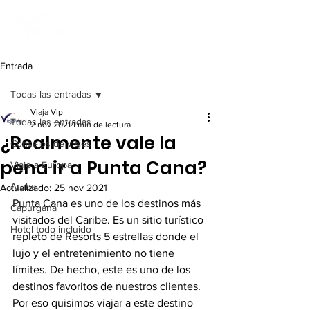
Entrada
Todas las entradas
Viaja Vip
Todas las entradas
2 nov 2021
1 min de lectura
¿Realmente vale la
Consejos de viajes
pena ir a Punta Cana?
Viaje a Europa
Aruba
Actualizado:
25 nov 2021
Punta Cana es uno de los destinos más 
Capurganá
visitados del Caribe. Es un sitio turístico 
Hotel todo incluido
repleto de Resorts 5 estrellas donde el 
lujo y el entretenimiento no tiene 
límites. De hecho, este es uno de los 
destinos favoritos de nuestros clientes. 
Por eso quisimos viajar a este destino 