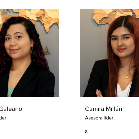
Galeano
Camila Millán
der
Asesora líder
8