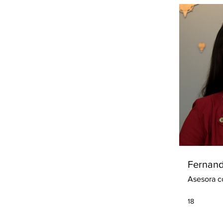
Fernand
Asesora c
18