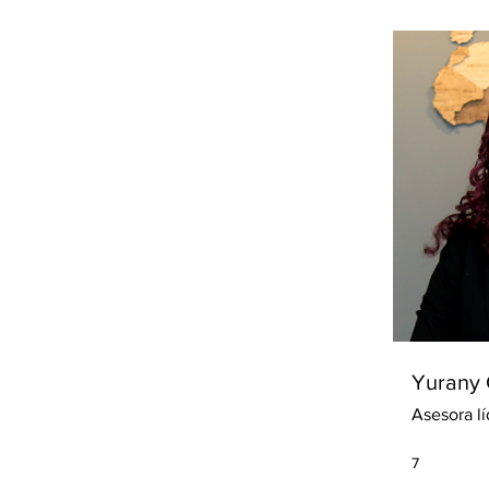
Yurany 
Asesora lí
7